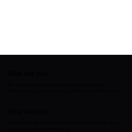
Was wir tun
Wir stehen für sauberes Handwerk und zuverlässige
Reparaturen, egal ob Karosserie, Mechanik oder Elektronik.
Ihre Vorteile
Kurze Wege, faire Preise und die Gewissheit, dass Ihr Auto
bei uns in den besten Händen ist.